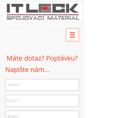
Velkoobchodní prodej spojovacího materiálu,
nářadí, kotevní techniky..
Máte dotaz? Poptávku?
Napište nám...