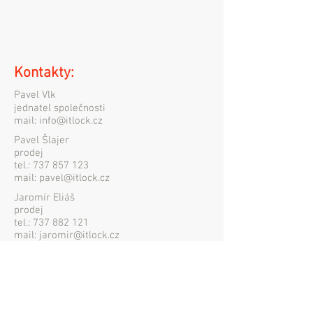
Kontakty:
Pavel Vlk
jednatel společnosti
mail:
info@itlock.cz
Pavel Šlajer
prodej
tel.:
737 857 123
mail:
pavel@itlock.cz
Jaromír Eliáš
prodej
tel.:
737 882 121
mail:
jaromir@itlock.cz
Bankovní spojení: